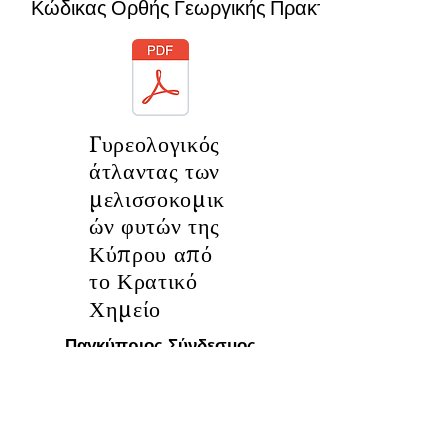
Κώδικας Ορθής Γεωργικής Πρακτικής.pdf
Γυρεολογικός
άτλαντας των
μελισσοκομικ
ών φυτών της
Κύπρου από
το Κρατικό
Χημείο
Παγκύπριος Σύνδεσμος
Μελισσοκόμων
Λεωφ. Στροβόλου 195Δ, Στρόβολος
2049, Λευκωσία